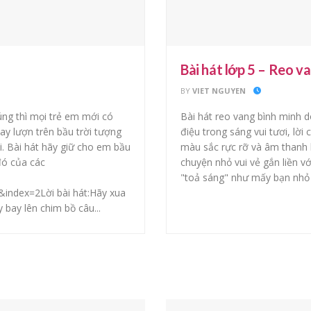
Bài hát lớp 5 – Reo v
BY
VIET NGUYEN
úng thì mọi trẻ em mới có
Bài hát reo vang bình minh 
ay lượn trên bầu trời tượng
điệu trong sáng vui tươi, lời
. Bài hát hãy giữ cho em bầu
màu sắc rực rỡ và âm thanh l
đó của các
chuyện nhỏ vui vẻ gắn liền v
"toả sáng" như mấy bạn nhỏ t
dex=2Lời bài hát:Hãy xua
bay lên chim bồ câu...