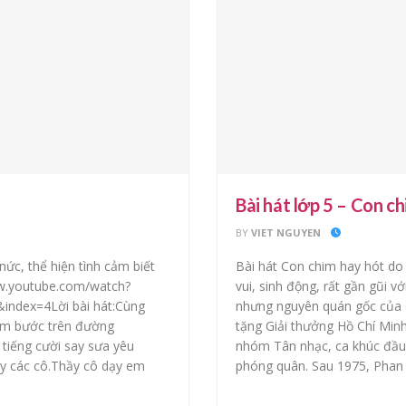
Bài hát lớp 5 – Con c
BY
VIET NGUYEN
nức, thể hiện tình cảm biết
Bài hát Con chim hay hót do
ww.youtube.com/watch?
vui, sinh động, rất gần gũi 
dex=4Lời bài hát:Cùng
nhưng nguyên quán gốc của
 em bước trên đường
tặng Giải thưởng Hồ Chí Min
tiếng cười say sưa yêu
nhóm Tân nhạc, ca khúc đầu t
y các cô.Thầy cô dạy em
phóng quân. Sau 1975, Phan 