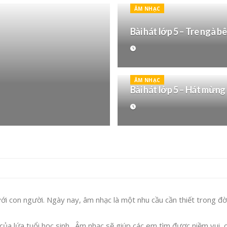
ÂM NHẠC
Bài hát lớp 5 – Tre ngà b
ÂM NHẠC
Bài hát lớp 5 – Hát mừng
ới con người. Ngày nay, âm nhạc là một nhu cầu cần thiết trong đờ
ủa lứa tuổi học sinh. Âm nhạc sẽ giúp các em tìm được niềm vui, cả