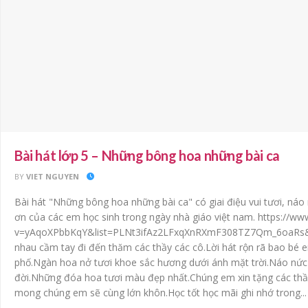
Bài hát lớp 5 – Những bông hoa những bài ca
BY
VIET NGUYEN
Bài hát "Những bông hoa những bài ca" có giai điệu vui tươi, náo 
ơn của các em học sinh trong ngày nhà giáo việt nam. https://w
v=yAqoXPbbKqY&list=PLNt3ifAz2LFxqXnRXmF308TZ7Qm_6oaRs&in
nhau cầm tay đi đến thăm các thầy các cô.Lời hát rộn rã bao bé
phố.Ngàn hoa nở tươi khoe sắc hương dưới ánh mặt trời.Náo nức 
đời.Những đóa hoa tươi màu đẹp nhất.Chúng em xin tặng các thầ
mong chúng em sẽ cùng lớn khôn.Học tốt học mãi ghi nhớ trong...