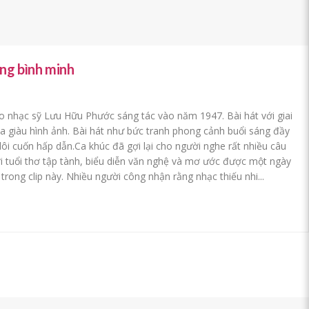
ang bình minh
do nhạc sỹ Lưu Hữu Phước sáng tác vào năm 1947. Bài hát với giai
 ca giàu hình ảnh. Bài hát như bức tranh phong cảnh buổi sáng đầy
ôi cuốn hấp dẫn.Ca khúc đã gợi lại cho người nghe rất nhiều câu
ới tuổi thơ tập tành, biểu diễn văn nghệ và mơ ước được một ngày
rong clip này. Nhiều người công nhận rằng nhạc thiếu nhi...