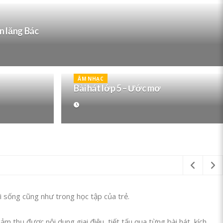
ên lăng Bác
ÂM NHẠC
Bài hát lớp 5 – Ước mơ
i sống cũng như trong học tập của trẻ.
m thụ được nội dung giai điệu, tiết tấu qua từng bài hát, kích