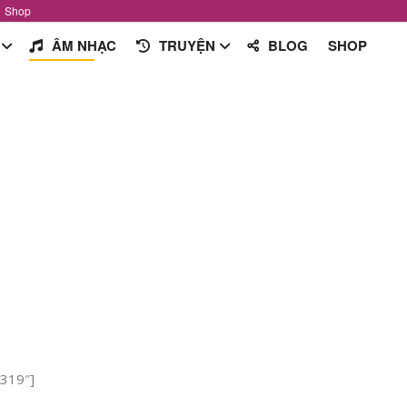
Shop
ÂM NHẠC
TRUYỆN
BLOG
SHOP
3319″]