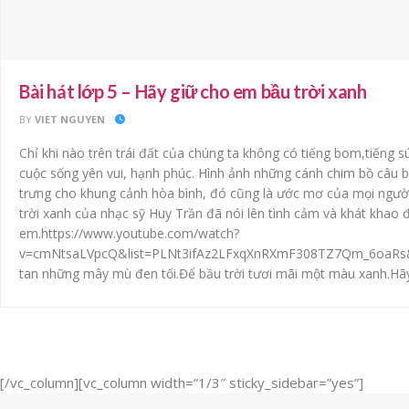
Bài hát lớp 5 – Hãy giữ cho em bầu trời xanh
BY
VIET NGUYEN
Chỉ khi nào trên trái đất của chúng ta không có tiếng bom,tiếng s
cuộc sống yên vui, hạnh phúc. Hình ảnh những cánh chim bồ câu b
trưng cho khung cảnh hòa bình, đó cũng là ước mơ của mọi người
trời xanh của nhạc sỹ Huy Trần đã nói lên tình cảm và khát khao 
em.https://www.youtube.com/watch?
v=cmNtsaLVpcQ&list=PLNt3ifAz2LFxqXnRXmF308TZ7Qm_6oaRs&in
tan những mây mù đen tối.Để bầu trời tươi mãi một màu xanh.Hãy 
[/vc_column][vc_column width=”1/3″ sticky_sidebar=”yes”]