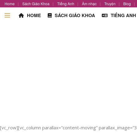
Home
Sách Giáo Khoa
Tiếng Anh
Âm nhạc
Truyện
Blog
HOME
SÁCH GIÁO KHOA
TIẾNG ANH
[vc_row][vc_column parallax=”content-moving” parallax_image=”