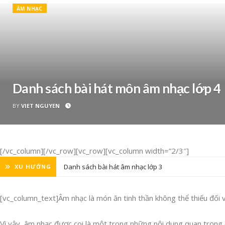
ÂM NHẠC
Danh sách bài hát môn âm nhạc lớp 4
BY
VIET NGUYEN
[/vc_column][/vc_row][vc_row][vc_column width=”2/3″]
Danh sách bài hát âm nhạc lớp 3
XU HƯỚNG
[vc_column_text]Âm nhạc là món ăn tinh thần không thể thiếu đối v
Vì vậy, âm nhạc được coi là một trong những nội dung quan trọng c