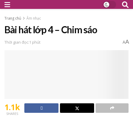
Trang chủ
Âm nhạc
Bài hát lớp 4 – Chim sáo
A
Thời gian đọc:1 phút
A
1.1k
SHARES