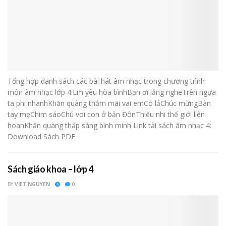
Tổng hợp danh sách các bài hát âm nhạc trong chương trình
môn âm nhạc lớp 4.Em yêu hòa bìnhBạn ơi lắng ngheTrên ngựa
ta phi nhanhKhăn quàng thắm mãi vai emCò lảChúc mừngBàn
tay mẹChim sáoChú voi con ở bản ĐônThiếu nhi thế giới liên
hoanKhăn quàng thắp sáng bình minh Link tải sách âm nhạc 4:
Download Sách PDF
Sách giáo khoa – lớp 4
BY
VIET NGUYEN
0