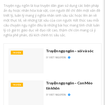
Truyện ngụ ngôn là loại truyện dân gian sử dụng các biện pháp
ẩn dụ hoặc nhân hóa loài vật, con người để chỉ đến một vấn đề
triết lý, luân lý mang ý nghĩa nhân sinh sâu sắc hoặc lên án về
một thực tế, về những tật xấu của con người. Kết thúc sau mỗi
câu chuyện ngụ ngôn đều là những bài học mang tính chất luân
lý có giá trị giáo dục về đạo rất cao, thậm chí còn mang cả ý
nghĩa phê phán, đả kích chính trị sâu sắc.
Truyện ngụ ngôn – sói và sóc
TRUYỆN
BY
VIET NGUYEN
Truyện ngụ ngôn – Con Mèo
TRUYỆN
tin khôn
BY
VIET NGUYEN