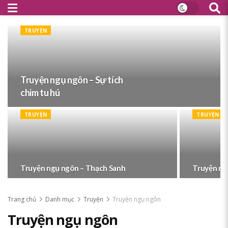
TRUYỆN
Truyện ngụ ngôn – Sự tích
chim tu hú
TRUYỆN
TRUYỆN
Truyện ngụ ngôn – Thạch Sanh
Truyện ng
Trang chủ
Danh mục
Truyện
Truyện ngụ ngôn
Truyện ngụ ngôn