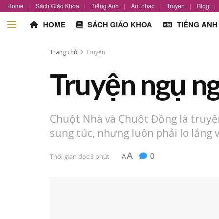
Home
Sách Giáo Khoa
Tiếng Anh
Âm nhạc
Truyện
Blog
HOME
SÁCH GIÁO KHOA
TIẾNG ANH
Trang chủ
Truyện
Truyện ngụ n
Chuột Nhà và Chuột Đồng là truyện
sung túc, nhưng luôn phải lo lắng v
A
0
Thời gian đọc:3 phút
A