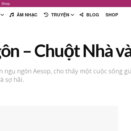
Shop
ÂM NHẠC
TRUYỆN
BLOG
SHOP
gôn – Chuột Nhà v
 ngụ ngôn Aesop, cho thấy một cuộc sống giả
à sợ hãi.