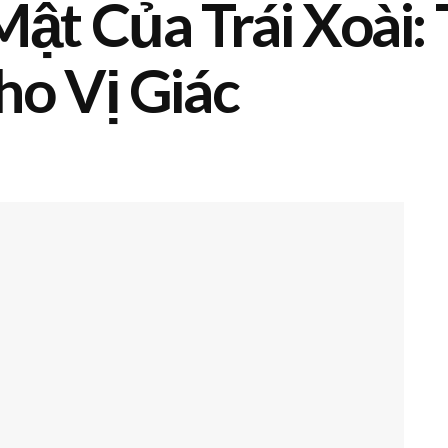
ật Của Trái Xoài:
o Vị Giác