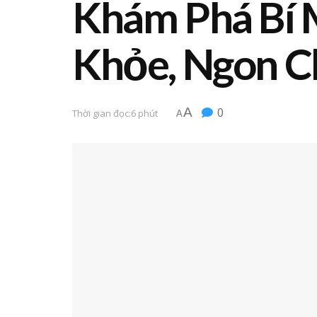
Khám Phá Bí M
Khỏe, Ngon Ch
A
0
Thời gian đọc:6 phút
A