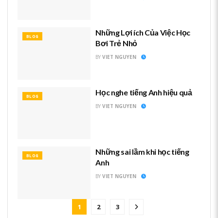
Những Lợi ích Của Việc Học
BLOG
Bơi Trẻ Nhỏ
BY
VIET NGUYEN
Học nghe tiếng Anh hiệu quả
BLOG
BY
VIET NGUYEN
Những sai lầm khi học tiếng
BLOG
Anh
BY
VIET NGUYEN
1
2
3