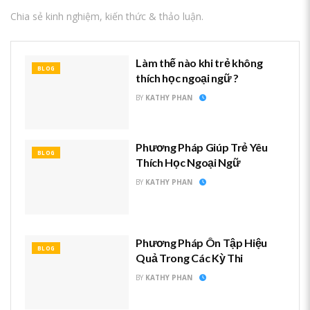
Chia sẻ kinh nghiệm, kiến thức & thảo luận.
Làm thế nào khi trẻ không
BLOG
thích học ngoại ngữ ?
BY
KATHY PHAN
Phương Pháp Giúp Trẻ Yêu
BLOG
Thích Học Ngoại Ngữ
BY
KATHY PHAN
Phương Pháp Ôn Tập Hiệu
BLOG
Quả Trong Các Kỳ Thi
BY
KATHY PHAN