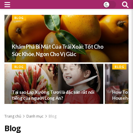
BLOG
Khám Phá Bí Mật Của Trái Xoài: Tốt Cho
Sức Khỏe, Ngon Cho Vị Giác
BLOG
BLOG
Tại sao Lạp Xưởng Tươi là đặc sản rất nổi
How To Re
tiếng của người Long An?
Household
Trang chủ
Danh mục
Blog
Blog