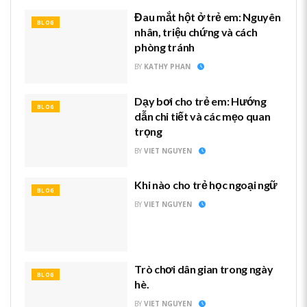
Đau mắt hột ở trẻ em: Nguyên
BLOG
nhân, triệu chứng và cách
phòng tránh
BY
KATHY PHAN
Dạy bơi cho trẻ em: Hướng
BLOG
dẫn chi tiết và các mẹo quan
trọng
BY
VIET NGUYEN
Khi nào cho trẻ học ngoại ngữ
BLOG
BY
VIET NGUYEN
Trò chơi dân gian trong ngày
BLOG
hè.
BY
VIET NGUYEN