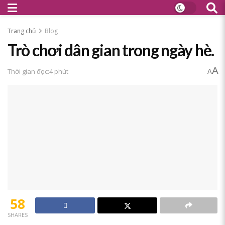
Trang chủ
Blog
Trò chơi dân gian trong ngày hè.
A
Thời gian đọc:4 phút
A
58
SHARES