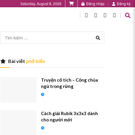
Saturday, August 8, 2026
Đăng nhập
Đăng ký
Bài viết
phổ biến
Truyện cổ tích – Công chúa
ngủ trong rừng
Cách giải Rubik 3x3x3 dành
cho người mới