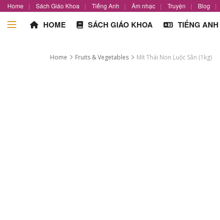
Home
Sách Giáo Khoa
Tiếng Anh
Âm nhạc
Truyện
Blog
HOME
SÁCH GIÁO KHOA
TIẾNG ANH
Home
Fruits & Vegetables
Mít Thái Non Luộc Sẵn (1kg)