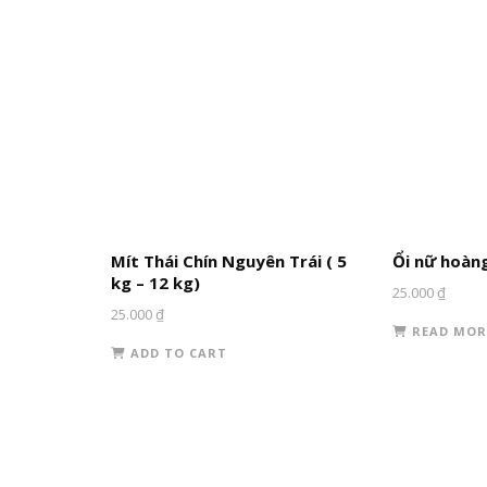
Mít Thái Chín Nguyên Trái ( 5
Ổi nữ hoàn
kg – 12 kg)
25.000
₫
25.000
₫
READ MOR
ADD TO CART