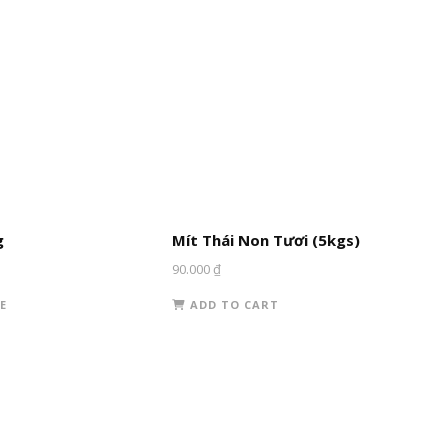
g
Mít Thái Non Tươi (5kgs)
90.000
₫
E
ADD TO CART