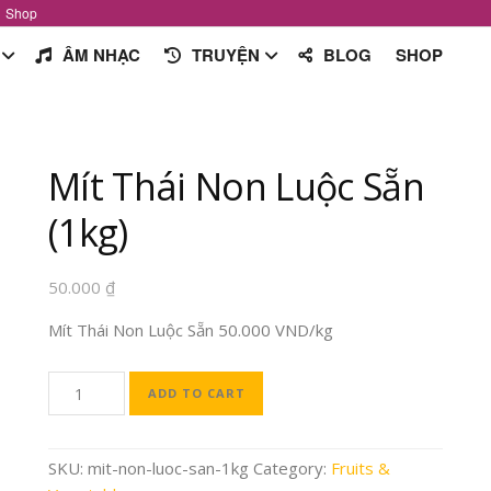
Shop
ÂM NHẠC
TRUYỆN
BLOG
SHOP
Mít Thái Non Luộc Sẵn
(1kg)
50.000
₫
Mít Thái Non Luộc Sẵn 50.000 VND/kg
ADD TO CART
SKU:
mit-non-luoc-san-1kg
Category:
Fruits &