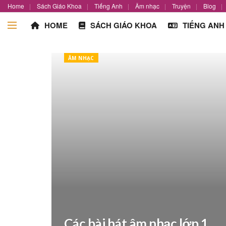
Home
Sách Giáo Khoa
Tiếng Anh
Âm nhạc
Truyện
Blog
HOME
SÁCH GIÁO KHOA
TIẾNG ANH
ÂM NHẠC
Các bài hát âm nhạc lớp 1