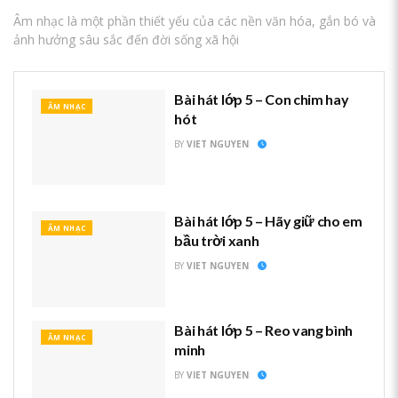
Âm nhạc là một phần thiết yếu của các nền văn hóa, gắn bó và
ảnh hưởng sâu sắc đến đời sống xã hội
Bài hát lớp 5 – Con chim hay
ÂM NHẠC
hót
BY
VIET NGUYEN
Bài hát lớp 5 – Hãy giữ cho em
ÂM NHẠC
bầu trời xanh
BY
VIET NGUYEN
Bài hát lớp 5 – Reo vang bình
ÂM NHẠC
minh
BY
VIET NGUYEN