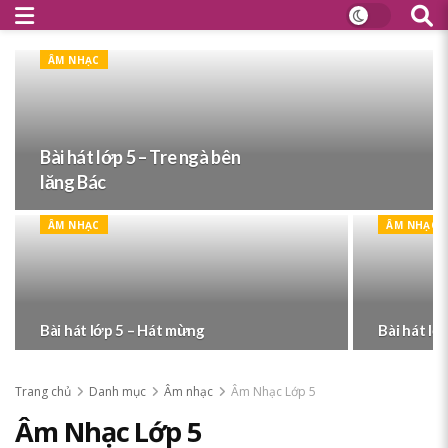
ÂM NHẠC
Bài hát lớp 5 – Tre ngà bên
lăng Bác
ÂM NHẠC
ÂM NHẠC
Bài hát lớp 5 – Hát mừng
Bài hát lớ
Trang chủ
Danh mục
Âm nhạc
Âm Nhạc Lớp 5
Âm Nhạc Lớp 5