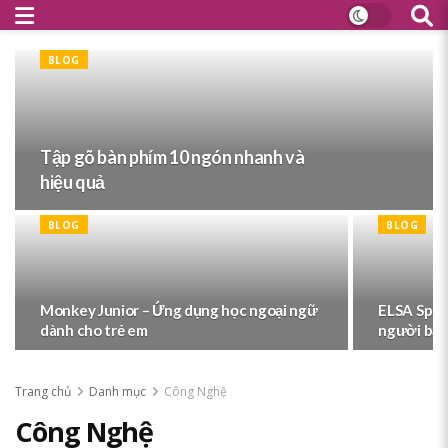
BLOG
Tập gõ bàn phím 10 ngón nhanh và
hiệu quả
BLOG
BLOG
Monkey Junior – Ứng dụng học ngoại ngữ
ELSA Spea
dành cho trẻ em
người bận
Trang chủ
Danh mục
Công Nghệ
Công Nghệ