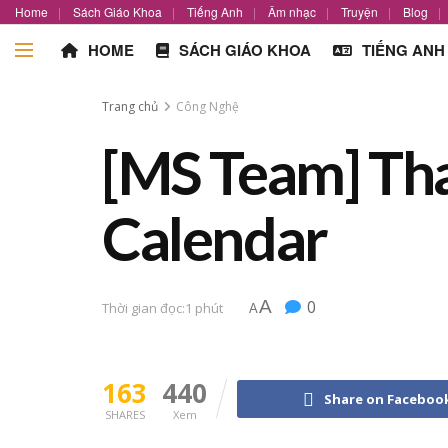
Home
Sách Giáo Khoa
Tiếng Anh
Âm nhạc
Truyện
Blog
HOME
SÁCH GIÁO KHOA
TIẾNG ANH
Trang chủ
Công Nghệ
[MS Team] Tha
Calendar
A
0
Thời gian đọc:1 phút
A
163
440
Share on Faceboo
SHARES
Xem