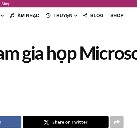
Shop
ÂM NHẠC
TRUYỆN
BLOG
SHOP
m gia họp Micros
k
Share on Twitter